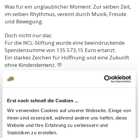
Was für ein unglaublicher Moment: Zur selben Zeit,
im selben Rhythmus, vereint durch Musik, Freude
und Bewegung.
Doch nicht nur das:
Für die NCL-Stiftung wurde eine beeindruckende
Spendensumme von 135.573,15 Euro ertanzt.
Ein starkes Zeichen für Hoffnung und eine Zukunft
ohne Kinderdemenz. 💛
Wir möchten uns von Herzen bei allen bedanken,
die dabei waren – ob auf der Fläche oder hinter den
Kulissen. Ihr habt diesen Moment möglich gemacht.
Wir freuen uns schon auf viele weitere besondere
Erst noch schnell die Cookies ...
Momente mit euch.
Wir verwenden Cookies auf unserer Webseite. Einige von
ihnen sind essenziell, während andere uns helfen, diese
Herzliche Grüße
Website und Ihre Erfahrung zu verbessern und
Euer Team der Tanzschule INTAKT
Statistiken zu erstellen.