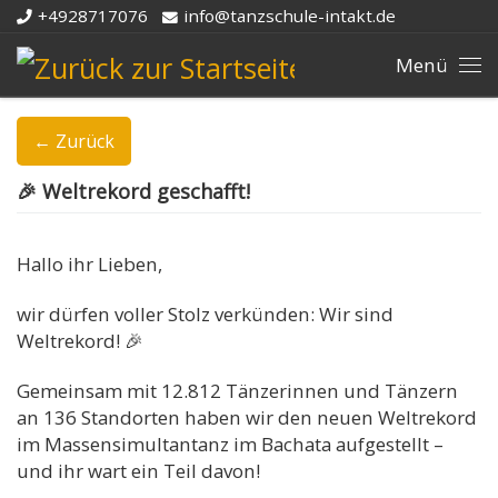
+4928717076
info@tanzschule-intakt.de
Zum Inhalt springen
Me
← Zurück
🎉 Weltrekord geschafft!
Hallo ihr Lieben,
wir dürfen voller Stolz verkünden: Wir sind
Weltrekord! 🎉
Gemeinsam mit 12.812 Tänzerinnen und Tänzern
an 136 Standorten haben wir den neuen Weltrekord
im Massensimultantanz im Bachata aufgestellt –
und ihr wart ein Teil davon!