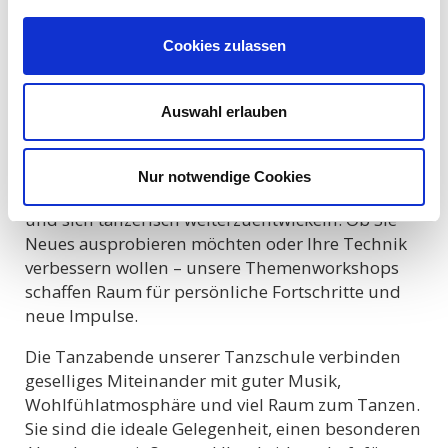
Tanzabend, der jeden Freitag stattfindet. Hier
treffen rhythmische Klänge aus Salsa, Bachata
Cookies zulassen
und Kizomba auf lebendige Atmosphäre –
perfekt, um das Wochenende tanzend zu
beginnen und in lockerer Umgebung neue
Auswahl erlauben
Menschen kennenzulernen.
Unsere Workshops bieten Ihnen zusätzlich die
Nur notwendige Cookies
Möglichkeit, einzelne Tanzstile gezielt zu vertiefen
und sich tänzerisch weiterzuentwickeln. Ob Sie
Neues ausprobieren möchten oder Ihre Technik
verbessern wollen – unsere Themenworkshops
schaffen Raum für persönliche Fortschritte und
neue Impulse.
Die Tanzabende unserer Tanzschule verbinden
geselliges Miteinander mit guter Musik,
Wohlfühlatmosphäre und viel Raum zum Tanzen.
Sie sind die ideale Gelegenheit, einen besonderen