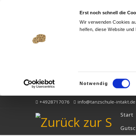
Zum Inhalt springen
Erst noch schnell die Cook
Wir verwenden Cookies auf
helfen, diese Website und 
Einwilligungsauswahl
Notwendig
+4928717076
info@tanzschule-intakt.de
Start
Gutsc