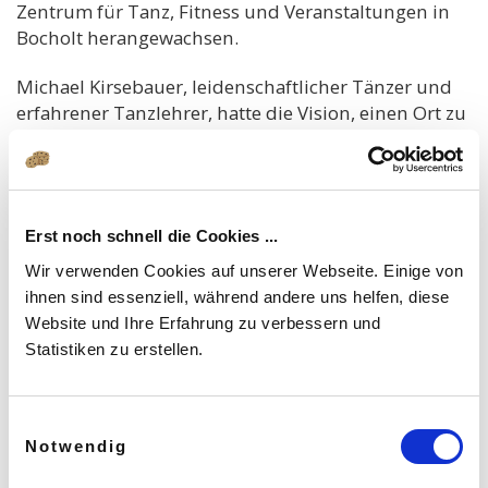
Zentrum für Tanz, Fitness und Veranstaltungen in
Bocholt herangewachsen.
Michael Kirsebauer, leidenschaftlicher Tänzer und
erfahrener Tanzlehrer, hatte die Vision, einen Ort zu
schaffen, an dem Menschen jeden Alters die Freude
am Tanzen entdecken und erleben können. Mit
diesem Ziel vor Augen begann unsere Tanzschule
ihre Reise, und seitdem haben wir zahlreiche
Erst noch schnell die Cookies ...
Tanzbegeisterte begleitet und inspiriert.
Wir verwenden Cookies auf unserer Webseite. Einige von
Im Laufe der Jahre haben wir unser Kursangebot
ihnen sind essenziell, während andere uns helfen, diese
stetig erweitert, um den unterschiedlichen
Website und Ihre Erfahrung zu verbessern und
Interessen und Bedürfnissen unserer Teilnehmer
Statistiken zu erstellen.
gerecht zu werden. Von Paartanzkursen wie
Standard und Latein über Fitnesskurse wie Zumba
und Dance Fitness bis hin zu speziellen
Einwilligungsauswahl
Notwendig
Hochzeitskursen – bei INTAKT findet jeder seinen
persönlichen Tanzstil.