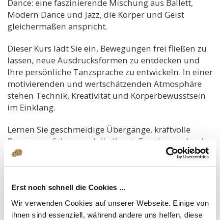
Dance: eine faszinierende Mischung aus Ballett,
Modern Dance und Jazz, die Körper und Geist
gleichermaßen anspricht.
Dieser Kurs lädt Sie ein, Bewegungen frei fließen zu
lassen, neue Ausdrucksformen zu entdecken und
Ihre persönliche Tanzsprache zu entwickeln. In einer
motivierenden und wertschätzenden Atmosphäre
stehen Technik, Kreativität und Körperbewusstsein
im Einklang.
Lernen Sie geschmeidige Übergänge, kraftvolle
Bewegungsfolgen und die Kunst, Emotionen durch
Tanz sichtbar zu machen – unabhängig davon, ob
Sie Anfänger sind oder bereits Tanzerfahrung
mitbringen.
Erst noch schnell die Cookies ...
Dauer:
60 Minuten
Wir verwenden Cookies auf unserer Webseite. Einige von
Preis:
35,00 € pro Monat (Lastschrift)
ihnen sind essenziell, während andere uns helfen, diese