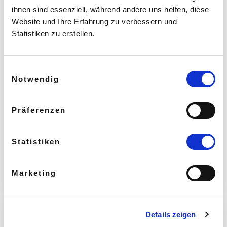
ihnen sind essenziell, während andere uns helfen, diese
Website und Ihre Erfahrung zu verbessern und
Statistiken zu erstellen.
Einwilligungsauswahl
Notwendig
Workshop - Cha Cha Cha (Zusatztermin)
Präferenzen
📅
Di, 18.08.2026, 20:00–21:30 Uhr
Statistiken
Ausgebucht – Warteliste
Login erforderlich.
Info & Anmeldung
Marketing
Details zeigen