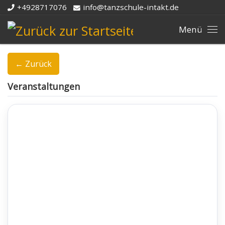
+4928717076
info@tanzschule-intakt.de
Zum Inhalt springen
Me
← Zurück
Veranstaltungen