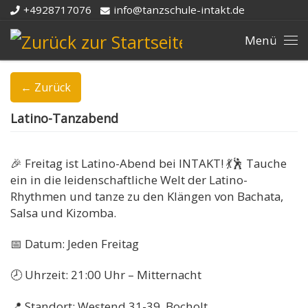
+4928717076
info@tanzschule-intakt.de
Zum Inhalt springen
Me
← Zurück
Latino-Tanzabend
🎉 Freitag ist Latino-Abend bei INTAKT! 💃🕺 Tauche
ein in die leidenschaftliche Welt der Latino-
Rhythmen und tanze zu den Klängen von Bachata,
Salsa und Kizomba.
📅 Datum: Jeden Freitag
🕗 Uhrzeit: 21:00 Uhr – Mitternacht
📍 Standort: Westend 31-39, Bocholt