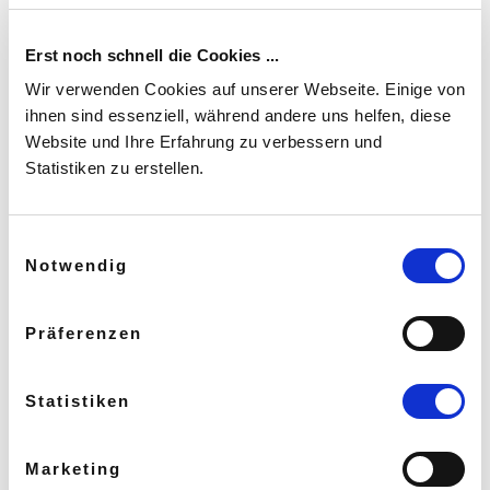
– Samstag, 11. Oktober, 19:00 Uhr
Erst noch schnell die Cookies ...
– Donnerstag, 30. Oktober, 19:00 Uhr
Wir verwenden Cookies auf unserer Webseite. Einige von
– Freitag, 31. Oktober, 19:00 Uhr
ihnen sind essenziell, während andere uns helfen, diese
Website und Ihre Erfahrung zu verbessern und
Am Veranstaltungstag – 8.11. – sind unsere Türen
Statistiken zu erstellen.
ab 19:00 Uhr geöffnet. Wir bieten dann nochmal
eine Übungseinheit für den Weltrekordversuch an.
Einwilligungsauswahl
Wir freuen uns sehr, gemeinsam mit euch an
Notwendig
diesem besonderen Abend teilzunehmen und mit
vielen Tänzerinnen und Tänzern einen neuen
Präferenzen
Weltrekord zu schaffen!
Statistiken
Marketing