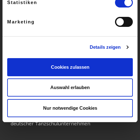
Statistiken
» Widerruf
» Datenschutz
Marketing
» Kontakt
» Gutscheine
Details zeigen
» Aktuelles
» Kündigung
Cookies zulassen
Auswahl erlauben
Wir sind Mitglied im Allgemeinen Deutschen
Nur notwendige Cookies
Tanzlehrerverband e.V. & Wirtschaftsverband
deutscher Tanzschulunternehmen