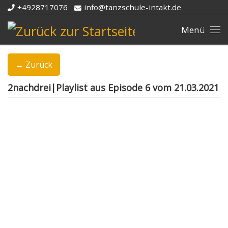
+4928717076
info@tanzschule-intakt.de
Zum Inhalt springen
Me
← Zurück
2nachdrei|Playlist aus Episode 6 vom 21.03.2021