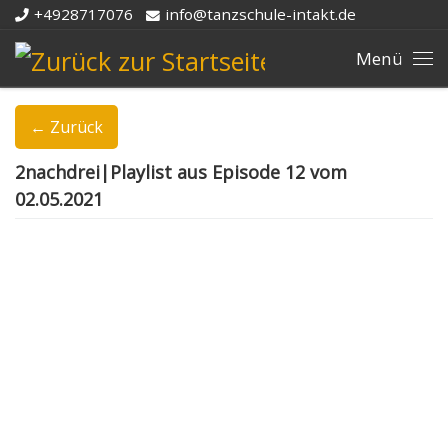
+4928717076
info@tanzschule-intakt.de
Zum Inhalt springen
Me
← Zurück
2nachdrei|Playlist aus Episode 12 vom
02.05.2021