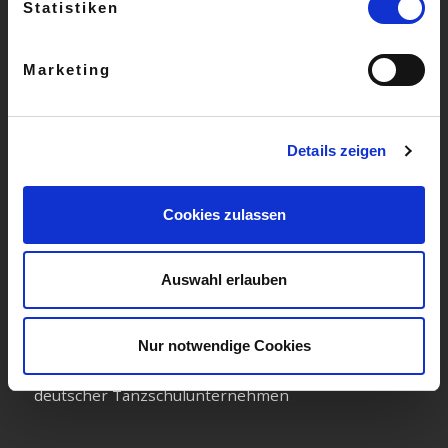
Statistiken
» Widerruf
» Datenschutz
Marketing
» Kontakt
» Gutscheine
Details zeigen
» Aktuelles
» Kündigung
Cookies zulassen
Auswahl erlauben
Wir sind Mitglied im Allgemeinen Deutschen
Nur notwendige Cookies
Tanzlehrerverband e.V. & Wirtschaftsverband
deutscher Tanzschulunternehmen