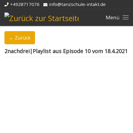
+4928717076
info@tanzschule-intakt.de
Zum Inhalt springen
Me
← Zurück
2nachdrei|Playlist aus Episode 10 vom 18.4.2021