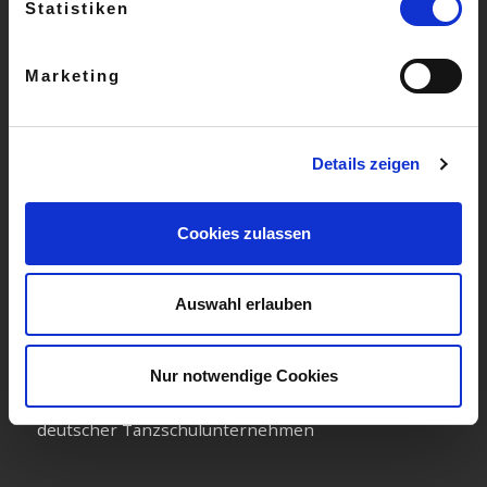
Statistiken
» Widerruf
» Datenschutz
Marketing
» Kontakt
» Gutscheine
Details zeigen
» Aktuelles
» Kündigung
Cookies zulassen
Auswahl erlauben
Wir sind Mitglied im Allgemeinen Deutschen
Nur notwendige Cookies
Tanzlehrerverband e.V. & Wirtschaftsverband
deutscher Tanzschulunternehmen