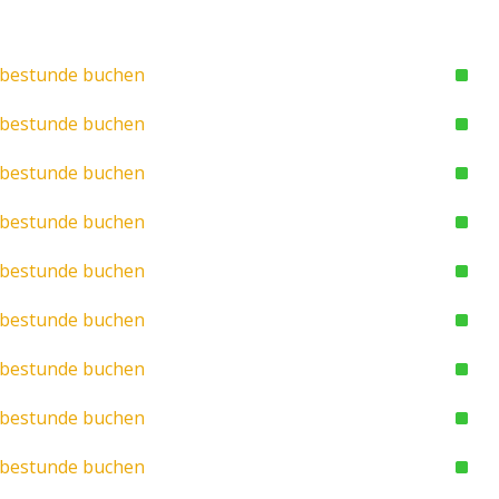
bestunde buchen
bestunde buchen
bestunde buchen
bestunde buchen
bestunde buchen
bestunde buchen
bestunde buchen
bestunde buchen
bestunde buchen